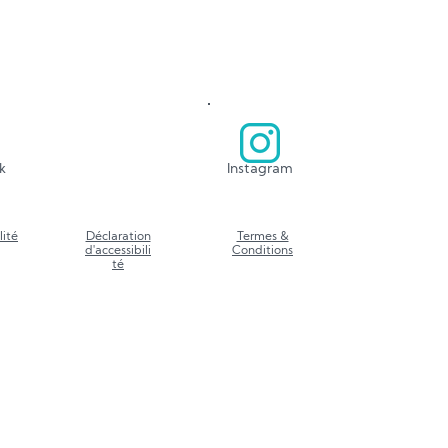
k
Instagram
lité
Déclaration
Termes &
d'accessibili
Conditions
té